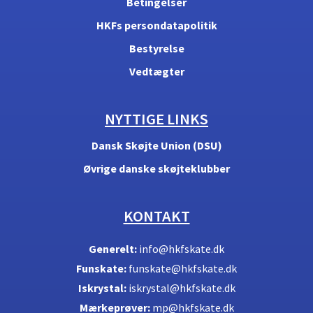
Betingelser
HKFs persondatapolitik
Bestyrelse
Vedtægter
NYTTIGE LINKS
Dansk Skøjte Union (DSU)
Øvrige danske skøjteklubber
KONTAKT
Generelt:
info@hkfskate.dk
Funskate:
funskate@hkfskate.dk
Iskrystal:
iskrystal@hkfskate.dk
Mærkeprøver:
mp@hkfskate.dk