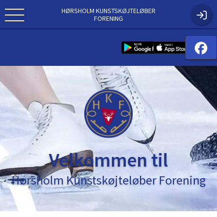
HØRSHOLM KUNSTSKØJTELØBER
FORENING
Velkommen til
Hørsholm Kunstskøjteløber Forening