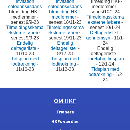
Invitation
Invitation
Tilmelding HKF-
solodans/isdans
solodans/isdans
medlemmer -
Tilmelding HKF-
Tilmelding HKF-
senest10/1-24
medlemmer -
medlemmer
-
Tilmeldingsskema
senest 9/9-23
senest 18/11-23
eksterne løbere
-
Tilmeldingsskema
Tilmeldingsskema
senest 10/1-24
eksterne løbere
-
eksterne løbere
-
Deltagerliste til
senest 9/9-23
senest 19/11-23
gennemsyn
- 11/1-
Endelig
Endelig
24
deltagerliste
-
deltagerliste
-
Endelig
11/10-23
8/12-23
deltagerliste -
Tidsplan med
Tidsplan med
Foreløbig tidsplan
lodtrækning
-
lodtrækning
-
- 12/1-24
11/10-23
11/12-23
Tidsplan med
lodtrækning
- 1/2-
24
OM HKF
Trænere
HKFs værdier