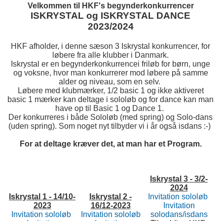
Velkommen til HKF's begynderkonkurrencer
ISKRYSTAL og ISKRYSTAL DANCE
2023/2024
HKF afholder, i denne sæson 3 Iskrystal konkurrencer, for
løbere fra alle klubber i Danmark.
Iskrystal er en begynderkonkurrencei friløb for børn, unge
og voksne, hvor man konkurrerer mod løbere på samme
alder og niveau, som en selv.
Løbere med klubmærker, 1/2 basic 1 og ikke aktiveret
basic 1 mærker kan deltage i sololøb og for dance kan man
have op til Basic 1 og Dance 1.
Der konkurreres i både Sololøb (med spring) og Solo-dans
(uden spring). Som noget nyt tilbyder vi i år også isdans :-)
For at deltage kræver det, at man har et Program
.
Iskrystal 3 - 3/2-
2024
Iskrystal 1 - 14/10-
Iskrystal 2 -
Invitation sololøb
2023
16/12-2023
Invitation
Invitation sololøb
Invitation sololøb
solodans/isdans