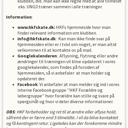
klubben, dvs. man kan ikke regne med at alle tilmeldt
eks. UNG3 træner sammen i alle træninger.
Information
:
www.hkfskate.dk:
HKFs hjemmeside hvor man
finder relevant information om klubben.
info@hkfskate.dk
: Kan man ikke finde svar på
hjemmesiden eller er i tvivl om noget, er man altid
velkommen til at kontakte os på mail.
Googlekalenderen
: Aflysning, flytning eller andre
ændringer til træningen vil blive opdateret i vores
googlekalender, som findes på forsiden af
hjemmesiden, så vi anbefaler at man holder sig
opdateret der.
Facebook
: Vi anbefaler at man melder sig ind i vores
interne Facebook gruppe ''HKF Forældre og
løbergruppe'' hvor forældre kan stille og svare på
spørgsmål og hvor vi deler diverse informationer.
OBS
: HKF forbeholder sig ret til at ændre eller aflyse hold,
såfremt der er færre end 5 tilmeldte. I vil da blive kontaktet
og få kontingent retur. Ligeledes kan der forekomme mindre