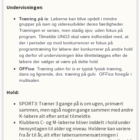
Undervisningen
:
Træning på is
: Løberne kan blive opdelt i mindre
grupper på isen og videreudvikler deres færdigheder.
Træningen er seriøs, men stadig sjov, uden fokus på
program. Tilmeldte UNG3 skal være indforstået med, at
der i perioder op mod konkurrencer er fokus på
programtræning for løbere der konkurrerer på andre hold
og derfor vil undervisningen ikke tilrettelægges efter de
løbere der vælger at være på dette hold.
OFFice
: Træning uden for is er typisk fysisk træning,
dans og lignende, dvs. træning på gulv. OFFice foregår i
multisalen.
Hold:
SPORT3: Træner 3 gange på is om ugen, primært
sammen, men også nogen gange sammen med andre
K-løbere alt efter antal tilmeldte.
Klubbens C- og M-løberne bliver inddelt i hold under
hensyntagen til alder og niveau. Holdene kan variere
fra år til år, alt efter løbersammensætningen i