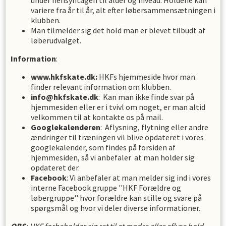
under hensyntagen til alder og niveau. Holdene kan
variere fra år til år, alt efter løbersammensætningen i
klubben.
Man tilmelder sig det hold man er blevet tilbudt af
løberudvalget.
Information
:
www.hkfskate.dk:
HKFs hjemmeside hvor man
finder relevant information om klubben.
info@hkfskate.dk
: Kan man ikke finde svar på
hjemmesiden eller er i tvivl om noget, er man altid
velkommen til at kontakte os på mail.
Googlekalenderen
: Aflysning, flytning eller andre
ændringer til træningen vil blive opdateret i vores
googlekalender, som findes på forsiden af
hjemmesiden, så vi anbefaler at man holder sig
opdateret der.
Facebook
: Vi anbefaler at man melder sig ind i vores
interne Facebook gruppe ''HKF Forældre og
løbergruppe'' hvor forældre kan stille og svare på
spørgsmål og hvor vi deler diverse informationer.