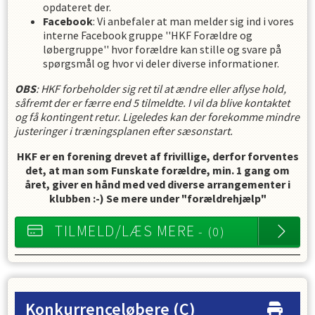
opdateret der.
Facebook
: Vi anbefaler at man melder sig ind i vores
interne Facebook gruppe ''HKF Forældre og
løbergruppe'' hvor forældre kan stille og svare på
spørgsmål og hvor vi deler diverse informationer.
OBS
: HKF forbeholder sig ret til at ændre eller aflyse hold,
såfremt der er færre end 5 tilmeldte. I vil da blive kontaktet
og få kontingent retur. Ligeledes kan der forekomme mindre
justeringer i træningsplanen efter sæsonstart.
HKF er en forening drevet af frivillige, derfor forventes
det, at man som Funskate forældre, min. 1 gang om
året, giver en hånd med ved diverse arrangementer i
klubben :-) Se mere under "forældrehjælp"
TILMELD/LÆS MERE
- (0)
Konkurrenceløbere
(C)