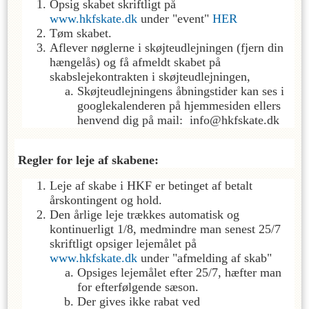
Opsig skabet skriftligt på
www.hkfskate.dk
under "event"
HER
Tøm skabet.
Aflever nøglerne i skøjteudlejningen (fjern din
hængelås) og få afmeldt skabet på
skabslejekontrakten i skøjteudlejningen,
Skøjteudlejningens åbningstider kan ses i
googlekalenderen på hjemmesiden ellers
henvend dig på mail: info@hkfskate.dk
Regler for leje af skabene:
Leje af skabe i HKF er betinget af betalt
årskontingent og hold.
Den årlige leje trækkes automatisk og
kontinuerligt 1/8, medmindre man senest 25/7
skriftligt opsiger lejemålet på
www.hkfskate.dk
under "afmelding af skab"
Opsiges lejemålet efter 25/7, hæfter man
for efterfølgende sæson.
Der gives ikke rabat ved