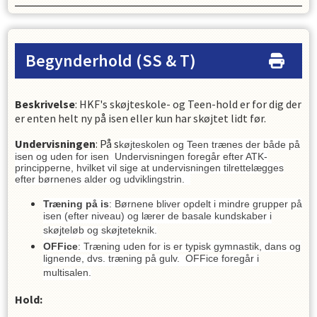
Begynderhold
(SS & T)
Beskrivelse
: HKF's skøjteskole- og Teen-hold er for dig der
er enten helt ny på isen eller kun har skøjtet lidt før.
Undervisningen
: På s
køjteskolen og Teen trænes der både på
isen og uden for isen
Undervisningen foregår efter ATK-
principperne, hvilket vil sige at undervisningen tilrettelægges
efter børnenes alder og udviklingstrin.
Træning på is
: Børnene bliver opdelt i mindre grupper på
isen (efter niveau) og lærer de basale kundskaber i
skøjteløb og skøjteteknik.
OFFice
: Træning uden for is er typisk gymnastik, dans og
lignende, dvs. træning på gulv. OFFice foregår i
multisalen.
Hold: