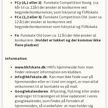
FCy (A,1 eller 2)
: Funskate Competition Young (ca.
6år til ca. 12år) der ønsker at konkurrere ved
begynderkonkurrencer, som Iskrystal og FUNskate.
FCo (1,2 eller 3)
: Funskate Competition Old (over ca.
12 år).der ønsker at konkurrere ved
begynderkonkurrencer som Iskrystal og FUNskate.
Fo
: Funskate Old (over ca. 12 år).der ikke ønsker at
konkurrere. (
Holdet er lukket og der kommer ikke
flere pladser)
Information
:
www.hkfskate.dk:
HKFs hjemmeside hvor man
finder relevant information om klubben.
info@hkfskate.dk
: Kan man ikke finde svar på
hjemmesiden eller er i tvivl om noget, er man altid
velkommen til at kontakte os på mail.
Googlekalenderen
: Aflysning, flytning eller andre
ændringer til træningen vil blive opdateret i vores
googlekalender, som findes på forsiden af
hjemmesiden, så vi anbefaler at man holder sig