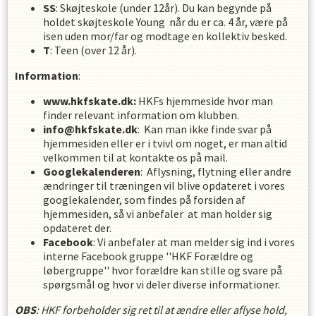
SS
: Skøjteskole (under 12år). Du kan begynde på
holdet skøjteskole Young når du er ca. 4 år, være på
isen uden mor/far og modtage en kollektiv besked.
T
: Teen (over 12 år).
Information
:
www.hkfskate.dk:
HKFs hjemmeside hvor man
finder relevant information om klubben.
info@hkfskate.dk
: Kan man ikke finde svar på
hjemmesiden eller er i tvivl om noget, er man altid
velkommen til at kontakte os på mail.
Googlekalenderen
: Aflysning, flytning eller andre
ændringer til træningen vil blive opdateret i vores
googlekalender, som findes på forsiden af
hjemmesiden, så vi anbefaler at man holder sig
opdateret der.
Facebook
: Vi anbefaler at man melder sig ind i vores
interne Facebook gruppe ''HKF Forældre og
løbergruppe'' hvor forældre kan stille og svare på
spørgsmål og hvor vi deler diverse informationer.
OBS
: HKF forbeholder sig ret til at ændre eller aflyse hold,