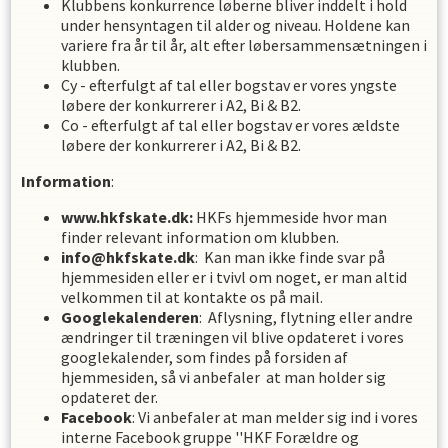
Klubbens konkurrence løberne bliver inddelt i hold
under hensyntagen til alder og niveau. Holdene kan
variere fra år til år, alt efter løbersammensætningen i
klubben.
Cy - efterfulgt af tal eller bogstav er vores yngste
løbere der konkurrerer i A2, Bi & B2.
Co - efterfulgt af tal eller bogstav er vores ældste
løbere der konkurrerer i A2, Bi & B2.
Information
:
www.hkfskate.dk:
HKFs hjemmeside hvor man
finder relevant information om klubben.
info@hkfskate.dk
: Kan man ikke finde svar på
hjemmesiden eller er i tvivl om noget, er man altid
velkommen til at kontakte os på mail.
Googlekalenderen
: Aflysning, flytning eller andre
ændringer til træningen vil blive opdateret i vores
googlekalender, som findes på forsiden af
hjemmesiden, så vi anbefaler at man holder sig
opdateret der.
Facebook
: Vi anbefaler at man melder sig ind i vores
interne Facebook gruppe ''HKF Forældre og