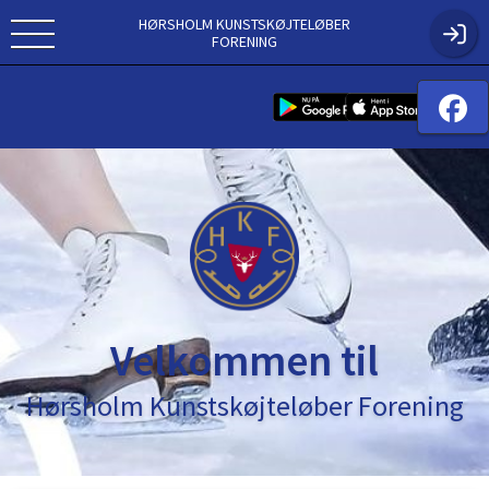
HØRSHOLM KUNSTSKØJTELØBER
FORENING
Velkommen til
Hørsholm Kunstskøjteløber Forening