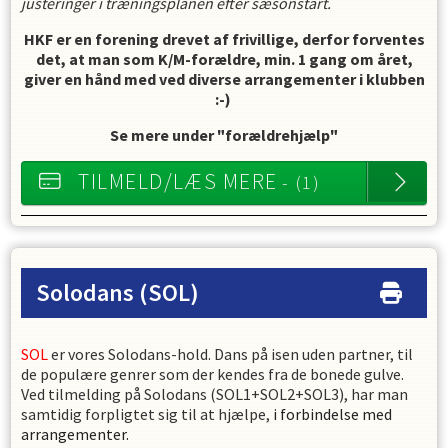
justeringer i træningsplanen efter sæsonstart.
HKF er en forening drevet af frivillige, derfor forventes
det, at man som K/M-forældre, min. 1 gang om året,
giver en hånd med ved diverse arrangementer i klubben
:-)
Se mere under "forældrehjælp"
TILMELD/LÆS MERE
- (1)
Solodans
(SOL)
SOL
er vores Solodans-hold. Dans på isen uden partner, til
de populære genrer som der kendes fra de bonede gulve.
Ved tilmelding på Solodans (SOL1+SOL2+SOL3), har man
samtidig forpligtet sig til at hjælpe,
i forbindelse med
arrangementer.