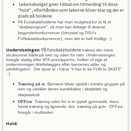
Løberudvalget giver tilbud om tilmelding til disse
"hold" , efterhånden som løberne bliver klar og der er
plads på holdene.
På Funskateholdene har man mulighed for at få et
"skøjteprogram", så man kan deltage til diverse
begynderkonkurrencer (Iskrystal og DSU's
FUNskatekonkurrencer), men det er helt frivilligt :-)
Undervisningen
: På funskateholdene
trænes der mere
struktureret både på isen og uden for isen
Undervisningen
foregår stadig efter ATK-principperne, hvilket vil sige at
undervisningen tilrettelægges efter børnenes alder og
udviklingstrin. Det sjove er i fokus "it has to be FUN to SKATE"
:-)
Træning på is
: Børnene bliver opdelt i mindre grupper på
isen og udvikler deres kundskaber i skøjteløb og
skøjteteknik.
OFFice
: Træning uden for is er typisk gymnastik, dans,
fysisk træning og lignende, dvs. træning på gulv. OFFice
foregår i multisalen.
Hold: