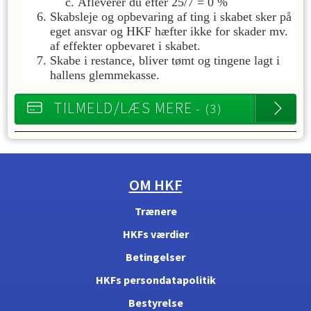
Afleverer du efter 25/7 = 0 %
Skabsleje og opbevaring af ting i skabet sker på
eget ansvar og HKF hæfter ikke for skader mv.
af effekter opbevaret i skabet.
Skabe i restance, bliver tømt og tingene lagt i
hallens glemmekasse.
TILMELD/LÆS MERE
- (3)
OM HKF
Trænere
HKFs værdier
Betingelser
HKFs persondatapolitik
Bestyrelse