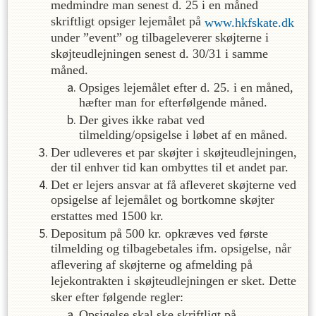
medmindre man senest d. 25 i en måned
skriftligt opsiger lejemålet på
www.hkfskate.dk
under ”event” og tilbageleverer skøjterne i
skøjteudlejningen senest d. 30/31 i samme
måned.
Opsiges lejemålet efter d. 25. i en måned,
hæfter man for efterfølgende måned.
Der gives ikke rabat ved
tilmelding/opsigelse i løbet af en måned.
Der udleveres et par skøjter i skøjteudlejningen,
der til enhver tid kan ombyttes til et andet par.
Det er lejers ansvar at få afleveret skøjterne ved
opsigelse af lejemålet og bortkomne skøjter
erstattes med 1500 kr.
Depositum på 500 kr. opkræves ved første
tilmelding og tilbagebetales ifm. opsigelse, når
aflevering af skøjterne og afmelding på
lejekontrakten i skøjteudlejningen er sket. Dette
sker efter følgende regler:
Opsigelse skal ske skriftligt på