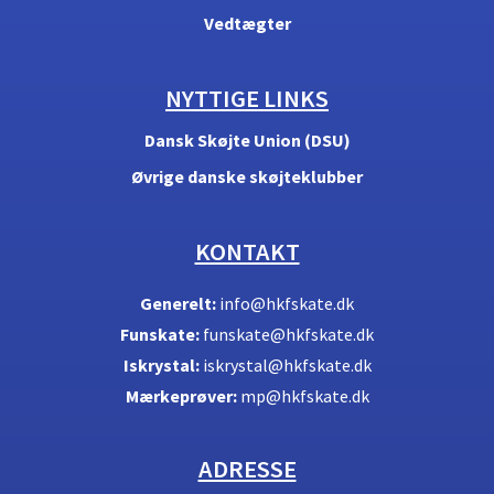
Vedtægter
NYTTIGE LINKS
Dansk Skøjte Union (DSU)
Øvrige danske skøjteklubber
KONTAKT
Generelt:
info@hkfskate.dk
Funskate:
funskate@hkfskate.dk
Iskrystal:
iskrystal@hkfskate.dk
Mærkeprøver:
mp@hkfskate.dk
ADRESSE