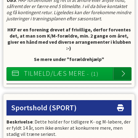
OBS
: HKF forbeholder sig ret til at ændre eller aflyse hold,
såfremt der er færre end 5 tilmeldte. I vil da blive kontaktet
og få kontingent retur. Ligeledes kan der forekomme mindre
justeringer i træningsplanen efter sæsonstart.
HKF er en forening drevet af frivillige, derfor forventes
det, at man som K/M-forældre, min. 2 gange om året,
giver en hånd med ved diverse arrangementer i klubben
:-)
Se mere under "forældrehjælp"
TILMELD/LÆS MERE
- (1)
Sportshold
(SPORT)
Beskrivelse
: Dette hold er for tidligere K- og M-løbere, der
er fyldt 14 år, som ikke ønsker at konkurrere mere, men
stadig vil træne seriøst.