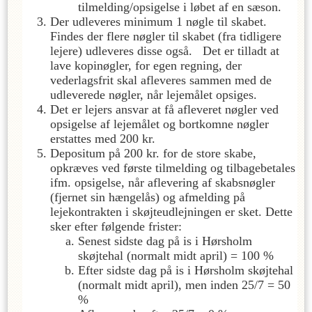
tilmelding/opsigelse i løbet af en sæson.
Der udleveres minimum 1 nøgle til skabet.
Findes der flere nøgler til skabet (fra tidligere
lejere) udleveres disse også. Det er tilladt at
lave kopinøgler, for egen regning, der
vederlagsfrit skal afleveres sammen med de
udleverede nøgler, når lejemålet opsiges.
Det er lejers ansvar at få afleveret nøgler ved
opsigelse af lejemålet og bortkomne nøgler
erstattes med 200 kr.
Depositum på 200 kr. for de store skabe,
opkræves ved første tilmelding og tilbagebetales
ifm. opsigelse, når aflevering af skabsnøgler
(fjernet sin hængelås) og afmelding på
lejekontrakten i skøjteudlejningen er sket. Dette
sker efter følgende frister:
Senest sidste dag på is i Hørsholm
skøjtehal (normalt midt april) = 100 %
Efter sidste dag på is i Hørsholm skøjtehal
(normalt midt april), men inden 25/7 = 50
%