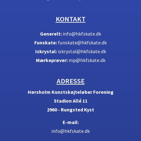
KONTAKT
Generelt:
info@hkfskate.dk
Funskate:
funskate@hkfskate.dk
Iskrystal:
iskrystal@hkfskate.dk
Mærkeprøver:
mp@hkfskate.dk
ADRESSE
Hørsholm Kunstskøjteløber Forening
Stadion Allé 11
2960 - Rungsted Kyst
E-mail:
info@hkfskate.dk