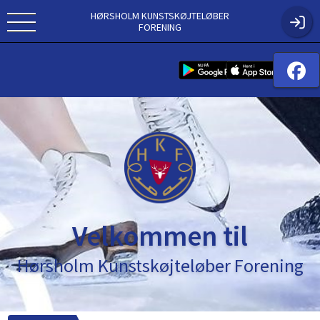
HØRSHOLM KUNSTSKØJTELØBER
FORENING
Velkommen til
Hørsholm Kunstskøjteløber Forening