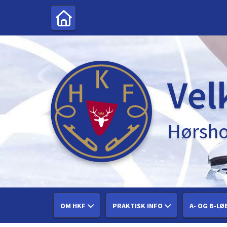
Vel
Hørsho
OM HKF
PRAKTISK INFO
A- OG B-LØ