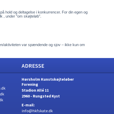
 på hold og deltagelse i konkurrencer. For din egen og
dk , under ”om skøjteløb”.
cen/aktiviteten var spændende og sjov – ikke kun om
ADRESSE
Hørsholm Kunstskøjteløber
Forening
.dk
Stadion Allé 11
.dk
2960 - Rungsted Kyst
dk
E-mail:
info@hkfskate.dk