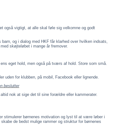
et også vigtigt, at alle skal føle sig velkomne og godt
s barn, og i dialog med HKF får klarhed over hvilken indsats,
r med skøjteløbet i mange år fremover.
å ens eget hold, men også på tværs af hold. Store som små.
ler uden for klubben, på mobil, Facebook eller lignende.
n beslutter
altid nok at sige det til sine forældre eller kammerater.
 stimulerer børnenes motivation og lyst til at være løber i
at skabe de bedst mulige rammer og struktur for børnenes