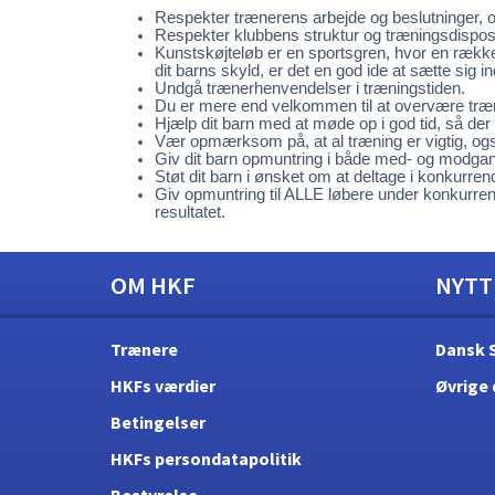
Respekter trænerens arbejde og beslutninger, o
Respekter klubbens struktur og træningsdisposi
Kunstskøjteløb er en sportsgren, hvor en række k
dit barns skyld, er det en god ide at sætte sig
Undgå trænerhenvendelser i træningstiden.
Du er mere end velkommen til at overvære træn
Hjælp dit barn med at møde op i god tid, så der
Vær opmærksom på, at al træning er vigtig, ogs
Giv dit barn opmuntring i både med- og modga
Støt dit barn i ønsket om at deltage i konkurrenc
Giv opmuntring til ALLE løbere under konkurren
resultatet.
OM HKF
NYTT
Trænere
Dansk 
HKFs værdier
Øvrige 
Betingelser
HKFs persondatapolitik
Bestyrelse