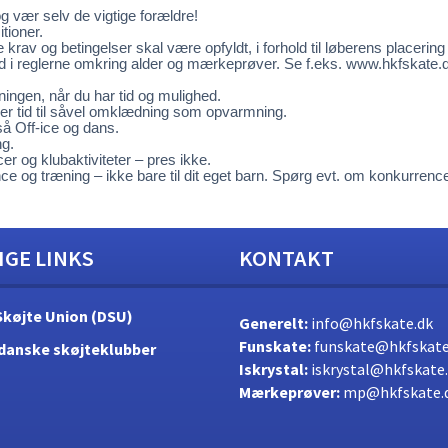
g vær selv de vigtige forældre!
tioner.
rav og betingelser skal være opfyldt, i forhold til løberens placering
 ind i reglerne omkring alder og mærkeprøver. Se f.eks. www.hkfskate.
ingen, når du har tid og mulighed.
 er tid til såvel omklædning som opvarmning.
å Off-ice og dans.
ng.
er og klubaktiviteter – pres ikke.
ce og træning – ikke bare til dit eget barn. Spørg evt. om konkurren
IGE LINKS
KONTAKT
Skøjte Union (DSU)
Generelt:
info@hkfskate.dk
Funskate:
funskate@hkfskate
danske skøjteklubber
Iskrystal:
iskrystal@hkfskate
Mærkeprøver:
mp@hkfskate.