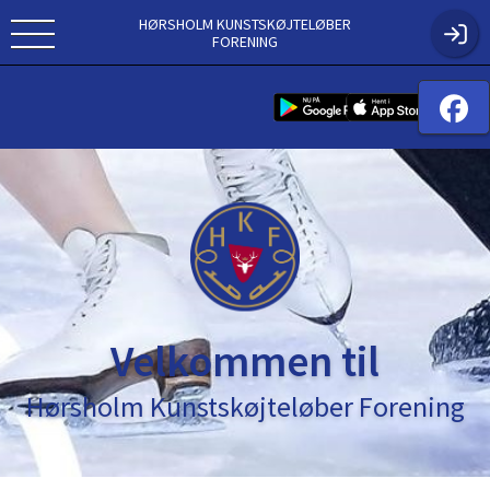
HØRSHOLM KUNSTSKØJTELØBER
FORENING
Velkommen til
Hørsholm Kunstskøjteløber Forening