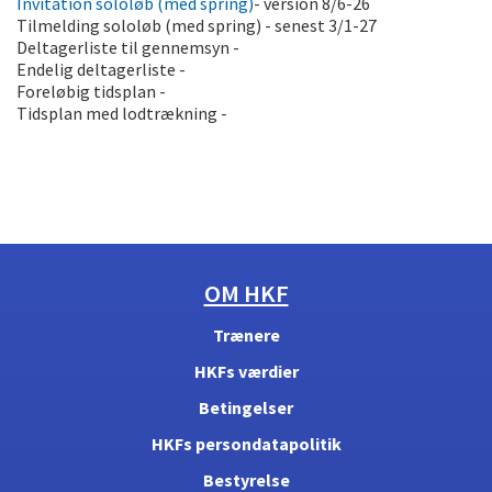
Invitation sololøb (med spring)
- version 8/6-26
Tilmelding sololøb (med spring) - senest 3/1-27
Deltagerliste til gennemsyn -
Endelig deltagerliste -
Foreløbig tidsplan -
Tidsplan med lodtrækning -
OM HKF
Trænere
HKFs værdier
Betingelser
HKFs persondatapolitik
Bestyrelse