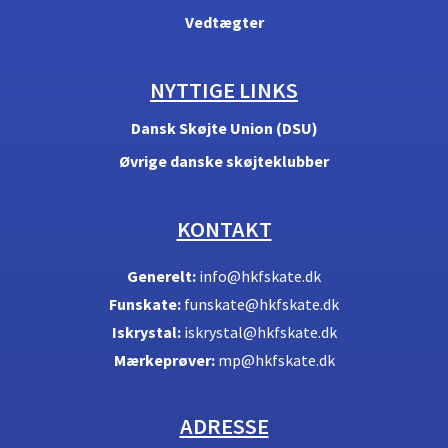
Vedtægter
NYTTIGE LINKS
Dansk Skøjte Union (DSU)
Øvrige danske skøjteklubber
KONTAKT
Generelt:
info@hkfskate.dk
Funskate:
funskate@hkfskate.dk
Iskrystal:
iskrystal@hkfskate.dk
Mærkeprøver:
mp@hkfskate.dk
ADRESSE