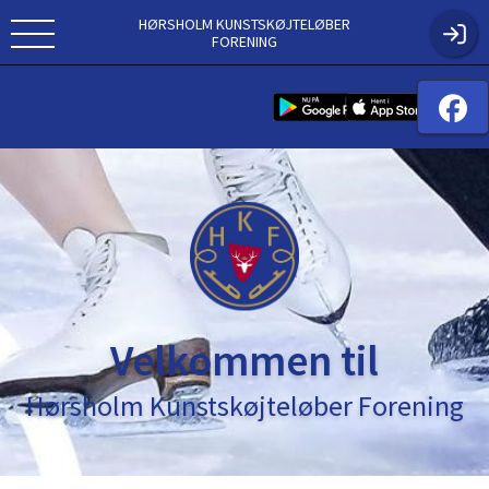
HØRSHOLM KUNSTSKØJTELØBER
FORENING
Velkommen til
Hørsholm Kunstskøjteløber Forening