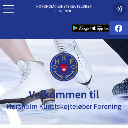
HØRSHOLM KUNSTSKØJTELØBER
FORENING
Velkommen til
Hørsholm Kunstskøjteløber Forening