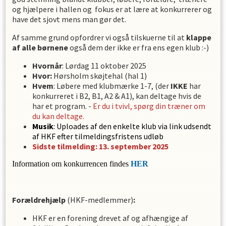
og hjælpere i hallen og fokus er at lære at konkurrerer og
have det sjovt mens man gør det.
Af samme grund opfordrer vi også tilskuerne til at
klappe
af alle børnene
også dem der ikke er fra ens egen klub :-)
Hvornår
: Lørdag 11 oktober 2025
Hvor:
Hørsholm skøjtehal (hal 1)
Hvem
: Løbere med klubmærke 1-7, (der
IKKE
har
konkurreret i B2, B1, A2 & A1), kan deltage hvis de
har et program. -
Er du i tvivl, spørg din træner om
du kan deltage.
Musik
: Uploades af den enkelte klub via link udsendt
af HKF efter tilmeldingsfristens udløb
Sidste tilmelding: 13. september 2025
Information om konkurrencen findes
HER
Forældrehjælp
(HKF-medlemmer)
:
HKF er en forening drevet af og afhængige af