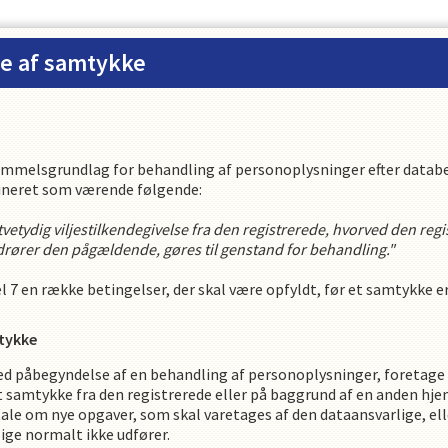
se af samtykke
emmelsgrundlag for behandling af personoplysninger efter databe
defineret som værende følgende:
 utvetydig viljestilkendegivelse fra den registrerede, hvorved den reg
vedrører den pågældende, gøres til genstand for behandling."
 7 en række betingelser, der skal være opfyldt, før et samtykke er
tykke
med påbegyndelse af en behandling af personoplysninger, foretage
t samtykke fra den registrerede eller på baggrund af en anden hj
 tale om nye opgaver, som skal varetages af den dataansvarlige, ell
ge normalt ikke udfører.