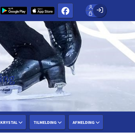
Facebook login
Husk mig
Glemt password
Opret profil
Log ind
ing
SKRYSTAL
TILMELDING
AFMELDING