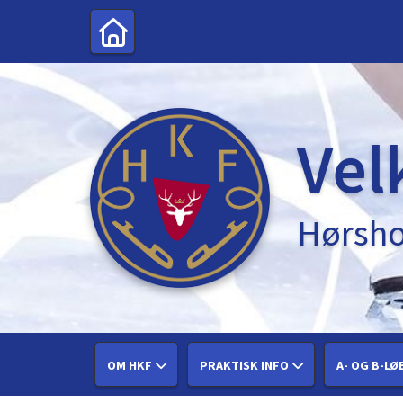
Vel
Hørsho
OM HKF
PRAKTISK INFO
A- OG B-LØ