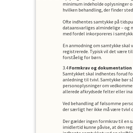
minimum indeholde oplysninger om
hvilken behandling, der finder sted
Ofte indhentes samtykke på tidspu
dataansvarliges almindelige – og m
med fordel inkorporeres i samtyk
En anmodning om samtykke skal vær
registrerede. Typisk vil det være
forståelig for børn.
Formkrav og dokumentation
Samtykket skal indhentes forud for
anledning til tvivl. Samtykke bør s
personoplysninger om vedkommende b
allerede afkrydsede felter eller ina
Ved behandling af følsomme persono
der særligt her ikke må være tvivl 
Der gælder ingen formkrav til en s
imidlertid kunne påvise, at den re