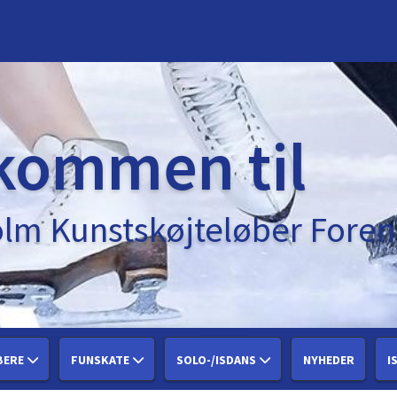
kommen til
lm Kunstskøjteløber Foren
BERE
FUNSKATE
SOLO-/ISDANS
NYHEDER
I