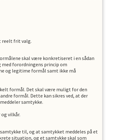
reelt frit valg.
ormålene skal være konkretiseret i en sådan
ng med forordningens princip om
vne og legitime formål samt ikke må
nkelt formål. Det skal være muligt for den
andre formål. Dette kan sikres ved, at der
e meddeler samtykke.
og vilkår.
es samtykke til, og at samtykket meddeles på et
krete situation, og et samtykke skal som