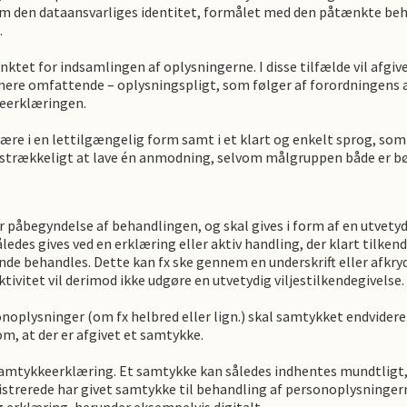
 den dataansvarliges identitet, formålet med den påtænkte behan
.
nktet for indsamlingen af oplysningerne. I disse tilfælde vil af
ere omfattende – oplysningspligt, som følger af forordningens ar
keerklæringen.
e i en lettilgængelig form samt i et klart og enkelt sprog, som 
 tilstrækkeligt at lave én anmodning, selvom målgruppen både er 
 påbegyndelse af behandlingen, og skal gives i form af en utvetydi
åledes gives ved en erklæring eller aktiv handling, der klart tilken
ehandles. Dette kan fx ske gennem en underskrift eller afkrydsni
ktivitet vil derimod ikke udgøre en utvetydig viljestilkendegivelse.
plysninger (om fx helbred eller lign.) skal samtykket endvidere 
om, at der er afgivet et samtykke.
amtykkeerklæring. Et samtykke kan således indhentes mundtligt, sk
gistrerede har givet samtykke til behandling af personoplysningern