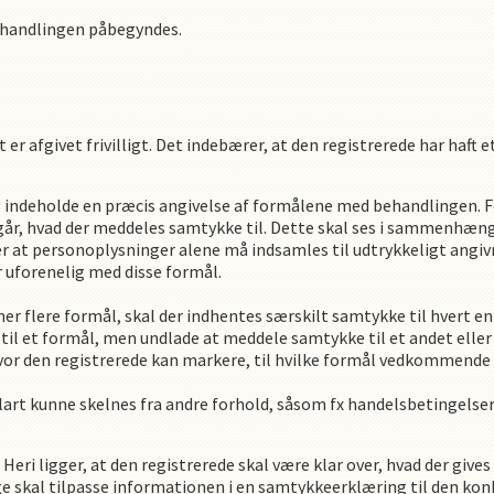
behandlingen påbegyndes.
er afgivet frivilligt. Det indebærer, at den registrerede har haft et 
g indeholde en præcis angivelse af formålene med behandlingen. F
emgår, hvad der meddeles samtykke til. Dette skal ses i sammenhæ
 at personoplysninger alene må indsamles til udtrykkeligt angi
 uforenelig med disse formål.
ner flere formål, skal der indhentes særskilt samtykke til hvert e
il et formål, men undlade at meddele samtykke til et andet eller 
vor den registrerede kan markere, til hvilke formål vedkommend
t kunne skelnes fra andre forhold, såsom fx handelsbetingelser 
Heri ligger, at den registrerede skal være klar over, hvad der giv
ge skal tilpasse informationen i en samtykkeerklæring til den kon