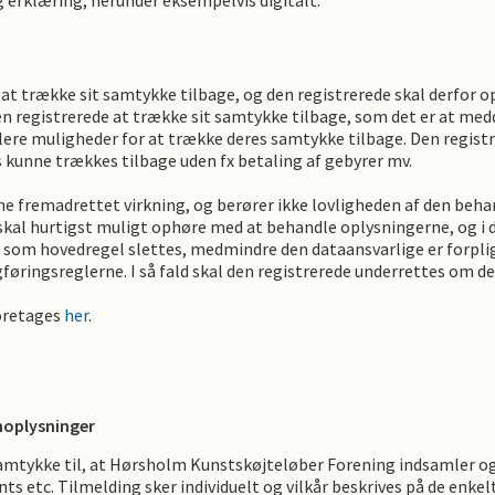
g erklæring, herunder eksempelvis digitalt.
il at trække sit samtykke tilbage, og den registrerede skal derfor 
den registrerede at trække sit samtykke tilbage, som det er at me
flere muligheder for at trække deres samtykke tilbage. Den registr
 kunne trækkes tilbage uden fx betaling af gebyrer mv.
e fremadrettet virkning, og berører ikke lovligheden af den beha
skal hurtigst muligt ophøre med at behandle oplysningerne, og i
som hovedregel slettes, medmindre den dataansvarlige er forplig
gføringsreglerne. I så fald skal den registrerede underrettes om
foretages
her
.
noplysninger
amtykke til, at
Hørsholm Kunstskøjteløber Forening
indsamler o
nts etc. Tilmelding sker individuelt og vilkår beskrives på de enkel