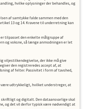
dling, hvilke oplysninger der behandles, og
givelsen af samtykke falde sammen med den
tikel 13 og 14. Kravene til underretning kan
er tilpasset den enkelte målgruppe af
børn og voksne, så længe anmodningen er let
g viljestilkendegivelse, der ikke må give
degiver den registreredes accept af, at
ng af felter. Passivitet i form af tavshed,
være udtrykkeligt, hvilket understreger, at
riftligt og digitalt. Den dataansvarlige skal
e, og det vil derfor typisk være nødvendigt at